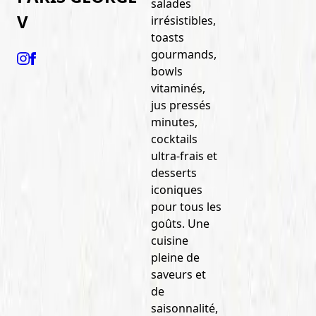
salades
V
irrésistibles,
toasts
gourmands,
bowls
vitaminés,
jus pressés
minutes,
cocktails
ultra-frais et
desserts
iconiques
pour tous les
goûts. Une
cuisine
pleine de
saveurs et
de
saisonnalité,