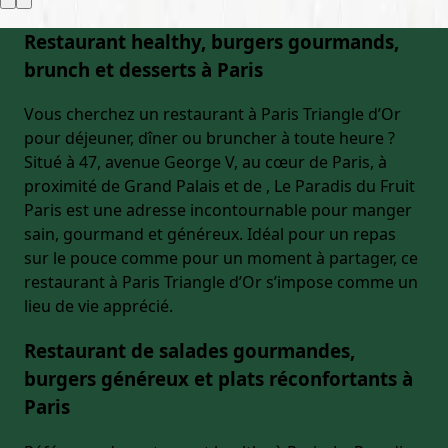
Restaurant healthy, burgers gourmands,
brunch et desserts à Paris
Vous cherchez un restaurant à Paris Triangle d’Or
pour déjeuner, dîner ou bruncher à toute heure ?
Situé à 47, avenue George V, au cœur de Paris, à
proximité de Grand Palais et de , Le Paradis du Fruit
Paris est une adresse incontournable pour manger
sain, gourmand et généreux. Idéal pour un repas
sur le pouce comme pour un moment à partager, ce
restaurant à Paris Triangle d’Or s’impose comme un
lieu de vie apprécié.
Restaurant de salades gourmandes,
burgers généreux et plats réconfortants à
Paris