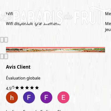
Wifi
Me
Wifi disponible gratuitement.
Me
jeu
Avis Client
Évaluation globale
/5
4.5